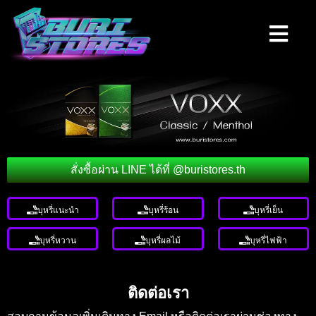
สั่งซื้อผ่าน LINE ได้ที่ @buristores.th
บุหรี่แนะนำ
บุหรี่ร้อน
บุหรี่เย็น
บุหรี่หวาน
บุหรี่ผลไม้
บุหรี่ไฟฟ้า
ติดต่อเรา