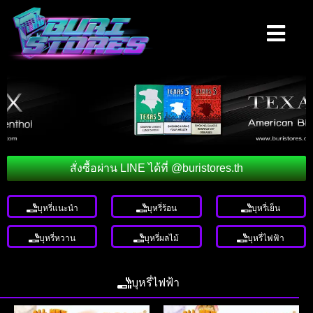
สั่งซื้อผ่าน LINE ได้ที่ @buristores.th
บุหรี่แนะนำ
บุหรี่ร้อน
บุหรี่เย็น
บุหรี่หวาน
บุหรี่ผลไม้
บุหรี่ไฟฟ้า
บุหรี่ไฟฟ้า