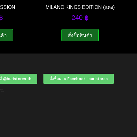
ASSION
MILANO KINGS EDITION (แดง)
฿
240
฿
นค้า
สั่งซื้อสินค้า
ด้ที่ @buristores.th
สั่งซื้อผ่าน Facebook : buristores
0%