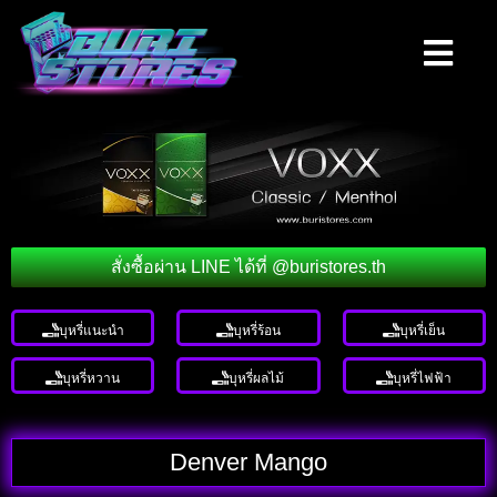
สั่งซื้อผ่าน LINE ได้ที่ @buristores.th
บุหรี่แนะนำ
บุหรี่ร้อน
บุหรี่เย็น
บุหรี่หวาน
บุหรี่ผลไม้
บุหรี่ไฟฟ้า
Denver Mango