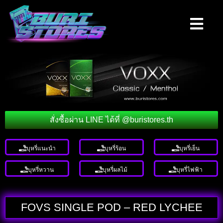
สั่งซื้อผ่าน LINE ได้ที่ @buristores.th
บุหรี่แนะนำ
บุหรี่ร้อน
บุหรี่เย็น
บุหรี่หวาน
บุหรี่ผลไม้
บุหรี่ไฟฟ้า
FOVS SINGLE POD – RED LYCHEE