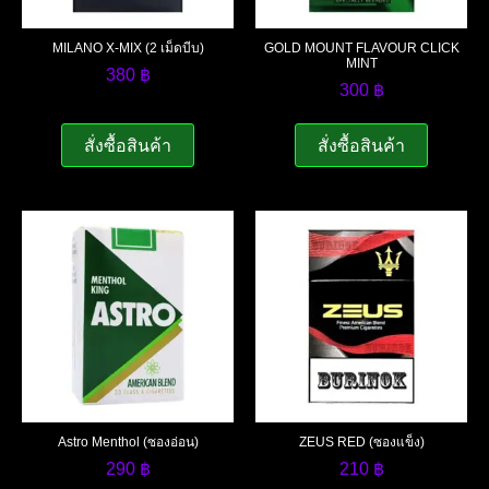
MILANO X-MIX (2 เม็ดบีบ)
GOLD MOUNT FLAVOUR CLICK
MINT
380
฿
300
฿
สั่งซื้อสินค้า
สั่งซื้อสินค้า
Astro Menthol (ซองอ่อน)
ZEUS RED (ซองแข็ง)
290
฿
210
฿