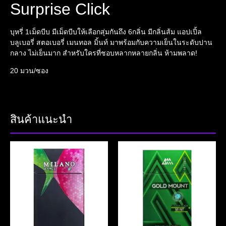
Surprise Click
บุหรี่ 1เม็ดบีบ มีเม็ดบีบให้เลือกสุ่มกันถึง 6กลิ่น มีกลิ่นส้ม แอปเปิ้ล
บลูเบอรี่ สตอเบอรี่ เมนทอล มิ้นท์ มาพร้อมกับความเย็นในระดับปาน
กลาง ไม่เย็นมาก สำหรับใครที่ชอบหลากหลายกลิ่น ห้ามพลาด!
20 มวน/ซอง
สินค้าแนะนำ