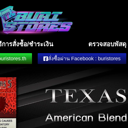
ธีการสั่งซ์้อ/ชำระเงิน
ตรวจสอบพัสดุ
buristores.th
สั่งซื้อผ่าน Facebook : buristores