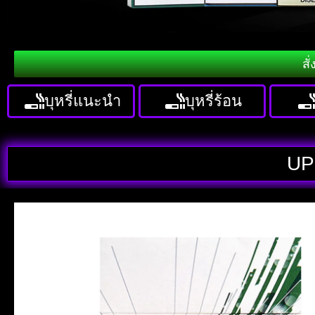
สั
บุหรี่แนะนำ
บุหรี่ร้อน
UP 