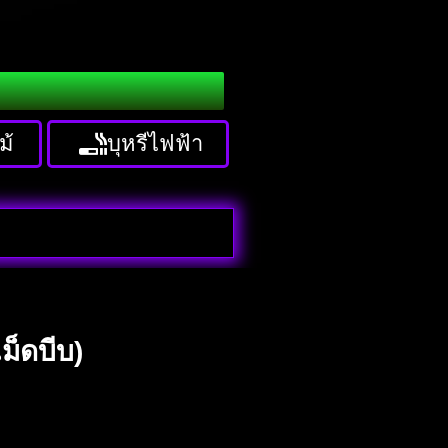
ม้
บุหรีไฟฟ้า
ม็ดบีบ)